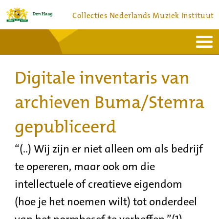
Collecties Nederlands Muziek Instituut
Home
Actueel
Bronnen en collecties
Digitale inventaris van
Dienstverlening
Bezoek
Over
Contact
archieven Buma/Stemra
gepubliceerd
“(..) Wij zijn er niet alleen om als bedrijf
te opereren, maar ook om die
intellectuele of creatieve eigendom
(hoe je het noemen wilt) tot onderdeel